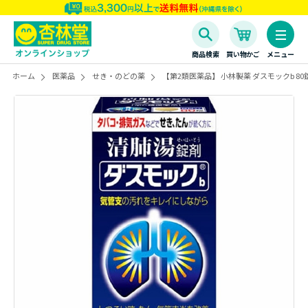
商品検索
買い物かご
メニュー
ホーム
医薬品
せき・のどの薬
【第2類医薬品】 小林製薬 ダスモックb 80