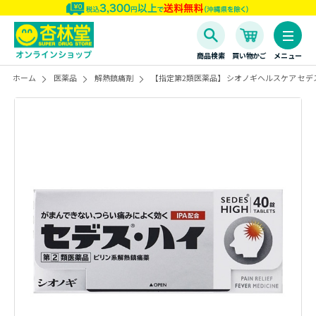
商品検索
買い物かご
メニュー
ホーム
医薬品
解熱鎮痛剤
【指定第2類医薬品】 シオノギヘルスケア セデ