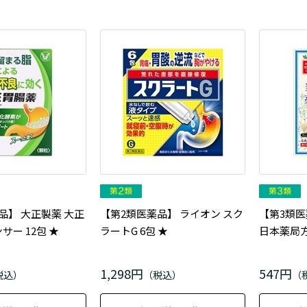
品】 大正製薬 大正
【第2類医薬品】 ライオン スク
【第3類医
ー 12包 ★
ラートG 6包 ★
日本薬局方
1,298円
547円