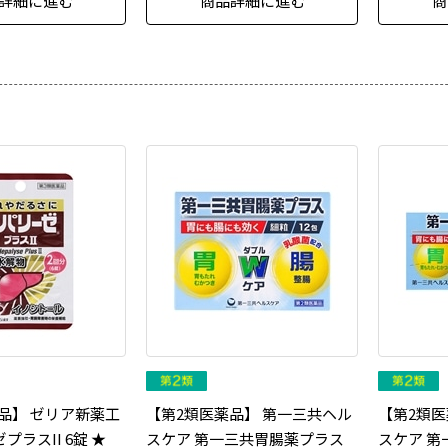
詳細に進む
商品詳細に進む
商
品】 ゼリア新薬工
【第2類医薬品】 第一三共ヘル
【第2類医
プラスII 6錠 ★
スケア 第一三共胃腸薬プラス
スケア 