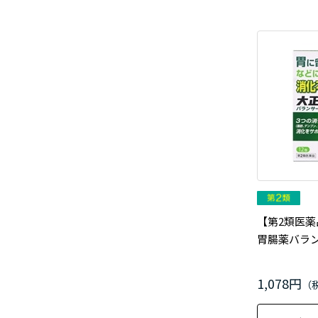
【第2類医薬
胃腸薬バランサ
1,078円