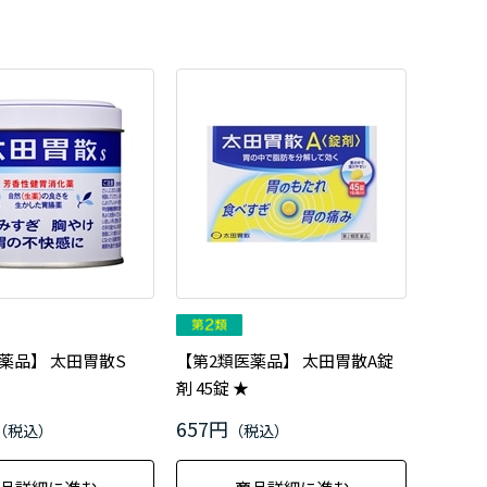
薬品】 太田胃散S
【第2類医薬品】 太田胃散A錠
剤 45錠 ★
657円