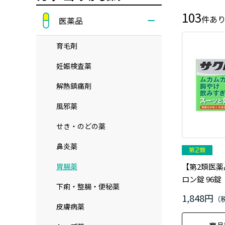
103
件あ
医薬品
育毛剤
妊娠検査薬
解熱鎮痛剤
風邪薬
せき・のどの薬
鼻炎薬
胃腸薬
【第2類医薬
ロン錠 96錠
下痢・整腸・便秘薬
1,848円
皮膚病薬