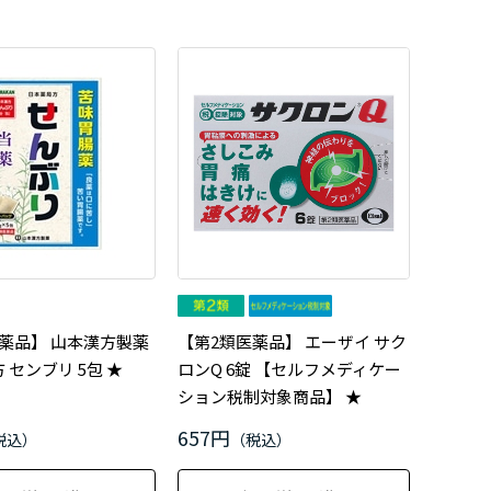
薬品】 山本漢方製薬
【第2類医薬品】 エーザイ サク
 センブリ 5包 ★
ロンQ 6錠 【セルフメディケー
ション税制対象商品】 ★
657円