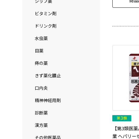
商品
シップ薬
ビタミン剤
ドリンク剤
水虫薬
目薬
痔の薬
きず薬化膿止
口内炎
精神神経用剤
診断薬
漢方薬
【第3類医薬
業 ヘパリーゼ
その他医薬品