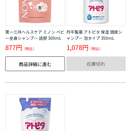
第一三共ヘルスケア ミノン ベビ
丹平製薬 アトピタ 保湿 頭皮シ
ー全身シャンプー 詰替 300mL
ャンプー 泡タイプ 350mL
877円
1,078円
在庫切れ
商品詳細に進む