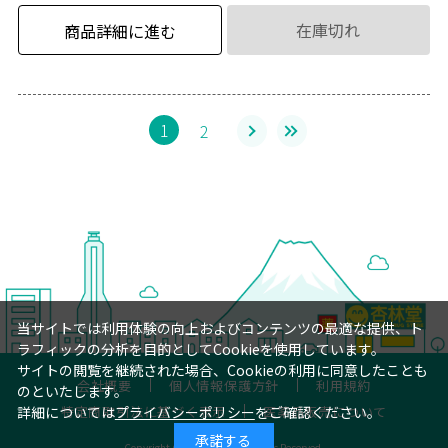
在庫切れ
商品詳細に進む
1
2
当サイトでは利用体験の向上およびコンテンツの最適な提供、ト
ラフィックの分析を目的としてCookieを使用しています。
サイトの閲覧を継続された場合、Cookieの利用に同意したことも
会社概要
個人情報保護方針
利用規約
のといたします。
特定商取引法に基づく表示
医薬品販売について
詳細については
プライバシーポリシー
をご確認ください。
承諾する
Copyright © 杏林堂薬局 All Rights Reserved.