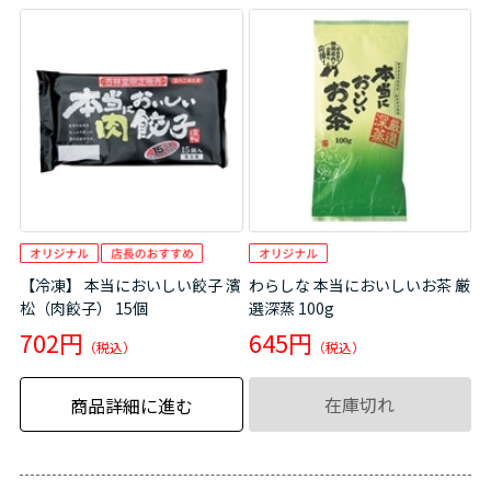
【冷凍】 本当においしい餃子 濱
わらしな 本当においしいお茶 厳
松（肉餃子） 15個
選深蒸 100g
702円
645円
在庫切れ
商品詳細に進む